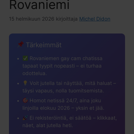
Rovaniemi
15 helmikuun 2026
kirjoittaja
Michel Didon
Tärkeimmät
Rovaniemen gay cam chatissa
tapaat tyypit nopeasti – ei turhaa
odottelua.
Voit jutella tai näyttää, mitä haluat –
täysi vapaus, nolla tuomitsemista.
Homot netissä 24/7, aina joku
linjoilla elokuu 2026 – yksin et jää.
Ei rekisteröintiä, ei säätöä – klikkaat,
näet, alat jutella heti.