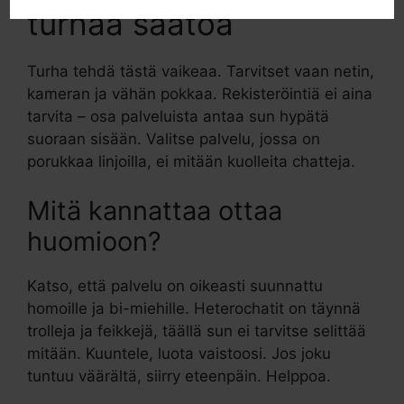
turhaa säätöä
Turha tehdä tästä vaikeaa. Tarvitset vaan netin,
kameran ja vähän pokkaa. Rekisteröintiä ei aina
tarvita – osa palveluista antaa sun hypätä
suoraan sisään. Valitse palvelu, jossa on
porukkaa linjoilla, ei mitään kuolleita chatteja.
Mitä kannattaa ottaa
huomioon?
Katso, että palvelu on oikeasti suunnattu
homoille ja bi-miehille. Heterochatit on täynnä
trolleja ja feikkejä, täällä sun ei tarvitse selittää
mitään. Kuuntele, luota vaistoosi. Jos joku
tuntuu väärältä, siirry eteenpäin. Helppoa.