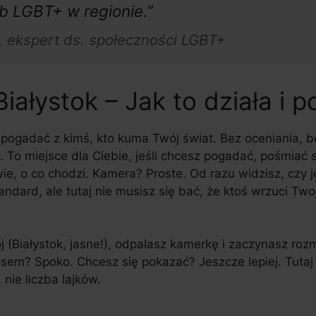
b LGBT+ w regionie.”
, ekspert ds. społeczności LGBT+
ałystok – Jak to działa i p
z pogadać z kimś, kto kuma Twój świat. Bez oceniania,
 To miejsce dla Ciebie, jeśli chcesz pogadać, pośmiać si
wie, o co chodzi. Kamera? Proste. Od razu widzisz, czy j
ndard, ale tutaj nie musisz się bać, że ktoś wrzuci Two
j (Białystok, jasne!), odpalasz kamerkę i zaczynasz roz
sem? Spoko. Chcesz się pokazać? Jeszcze lepiej. Tutaj k
 nie liczba lajków.