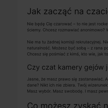
Jak zacząć na czac
Nie będę Cię czarować – to nie jest rocket
ściemy. Chcesz rozmawiać anonimowo? Wł
Nie ma tu żadnej komisji rekrutacyjnej. N
naturalność. Możesz być sobą – z rana po 
Chcesz się pośmiać z kimś, kto wie, jak t
Czy czat kamery gejów 
Jasne, że masz prawo się zastanawiać. Al
dane? Nikt ich nie zbiera. Twój wizerune
Masz wybór. Masz swobodę. I masz pewnoś
Co możesz zyskać n