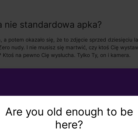
a nie standardowa apka?
ń, a potem okazało się, że to zdjęcie sprzed dziesięciu la
ero nudy. I nie musisz się martwić, czy ktoś Cię wysta
u? Ktoś na pewno Cię wysłucha. Tylko Ty, on i kamera.
Are you old enough to be
here?