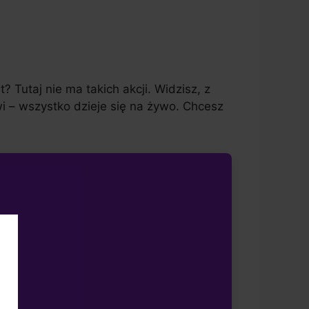
t? Tutaj nie ma takich akcji. Widzisz, z
wi – wszystko dzieje się na żywo. Chcesz