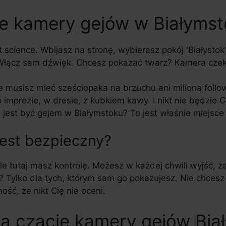
ie kamery gejów w Białyms
 science. Wbijasz na stronę, wybierasz pokój 'Białystok’, 
ącz sam dźwięk. Chcesz pokazać twarz? Kamera czeka
ie musisz mieć sześciopaka na brzuchu ani miliona follo
imprezie, w dresie, z kubkiem kawy. I nikt nie będzie 
o jest być gejem w Białymstoku? To jest właśnie miejsce 
jest bezpieczny?
e tutaj masz kontrolę. Możesz w każdej chwili wyjść, 
k? Tylko dla tych, którym sam go pokazujesz. Nie chces
ć, że nikt Cię nie oceni.
a czacie kamery gejów Biał