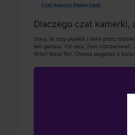
Czat Kamery Gejów Łódź
Dlaczego czat kamerki, 
Stary, ile razy pisałeś z kimś przez tydzie
kim gadasz. Od razu. Zero rozczarowań. Z
flirtu? Masz flirt. Chcesz pogadać o życi