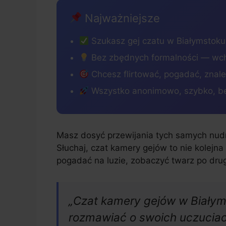
Najważniejsze
Szukasz gej czatu w Białymstoku?
Bez zbędnych formalności — wchod
Chcesz flirtować, pogadać, znale
Wszystko anonimowo, szybko, be
Masz dosyć przewijania tych samych nudny
Słuchaj, czat kamery gejów to nie kolejn
pogadać na luzie, zobaczyć twarz po drugi
„Czat kamery gejów w Białym
rozmawiać o swoich uczuciac