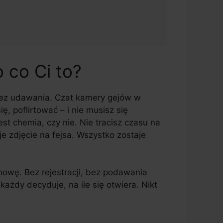
o co Ci to?
 bez udawania. Czat kamery gejów w
ę, poflirtować – i nie musisz się
est chemia, czy nie. Nie tracisz czasu na
je zdjęcie na fejsa. Wszystko zostaje
mowę. Bez rejestracji, bez podawania
ażdy decyduje, na ile się otwiera. Nikt