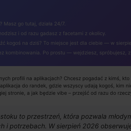
 Masz go tutaj, działa 24/7.
zisz i od razu gadasz z facetami z okolicy.
źć kogoś na dziś? To miejsce jest dla ciebie — w sierpi
z kombinowania. Po prostu — wejdziesz, spróbujesz, 
ch profili na aplikacjach? Chcesz pogadać z kimś, kto 
a aplikacja do randek, gdzie wszyscy udają kogoś, kim n
ej stronie, a jak będzie vibe – przejść od razu do rzec
stoku to przestrzeń, która pozwala młod
h i potrzebach. W sierpień 2026 obserwuj