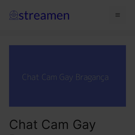
Saltar
para
Menu
o
conteúdo
Chat Cam Gay