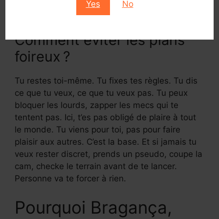
Yes
No
Chat Cam Gay Sintra
Comment éviter les plans
foireux ?
Tu restes toi-même. Tu fixes tes règles. Tu dis
ce que tu veux, ce que tu veux pas. Tu peux
bloquer les lourds, zapper les mecs qui te
tentent pas. Ici, t’es pas obligé de plaire à tout
le monde. Tu viens pour toi, pas pour faire
plaisir aux autres. C’est la base. Et si jamais tu
veux rester discret, prends un pseudo, coupe la
cam, checke le terrain avant de te lancer.
Personne va te forcer à rien.
Pourquoi Bragança,