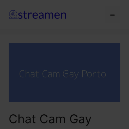
Saltar
para
Menu
o
conteúdo
Chat Cam Gay