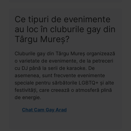
Ce tipuri de evenimente
au loc în cluburile gay din
Târgu Mureș?
Cluburile gay din Târgu Mureș organizează
o varietate de evenimente, de la petreceri
cu DJ până la serii de karaoke. De
asemenea, sunt frecvente evenimente
speciale pentru sărbătorile LGBTQ+ și alte
festivități, care creează o atmosferă plină
de energie.
Chat Cam Gay Arad