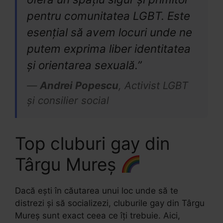
pentru comunitatea LGBT. Este
esențial să avem locuri unde ne
putem exprima liber identitatea
și orientarea sexuală.”
—
Andrei Popescu
, Activist LGBT
și consilier social
Top cluburi gay din
Târgu Mureș
Dacă ești în căutarea unui loc unde să te
distrezi și să socializezi, cluburile gay din Târgu
Mureș sunt exact ceea ce îți trebuie. Aici,