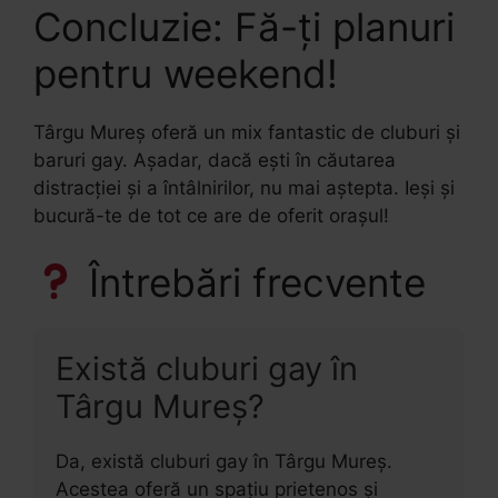
Concluzie: Fă-ți planuri
pentru weekend!
Târgu Mureș oferă un mix fantastic de cluburi și
baruri gay. Așadar, dacă ești în căutarea
distracției și a întâlnirilor, nu mai aștepta. Ieși și
bucură-te de tot ce are de oferit orașul!
Întrebări frecvente
Există cluburi gay în
Târgu Mureș?
Da, există cluburi gay în Târgu Mureș.
Acestea oferă un spațiu prietenos și