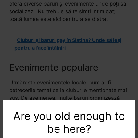
oferă diverse baruri și evenimente unde poți să
socializezi. Nu trebuie să te simți intimidat;
toată lumea este aici pentru a se distra.
Cluburi și baruri gay în Slatina? Unde să ieși
pentru a face întâlniri
Evenimente populare
Urmărește evenimentele locale, cum ar fi
petrecerile tematice la cluburile menționate mai
sus. De asemenea, multe baruri organizează
seri de karaoke, quiz-uri sau evenimente de
Are you old enough to
socializare. Acestea sunt ocazii excelente
pentru a cunoaște oameni noi.
be here?