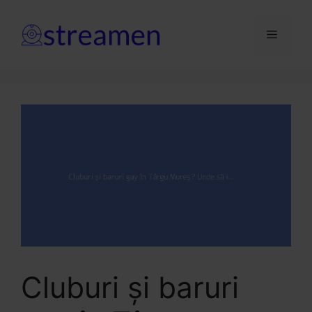
Sari
la
Meniu
conținut
Cluburi și baruri