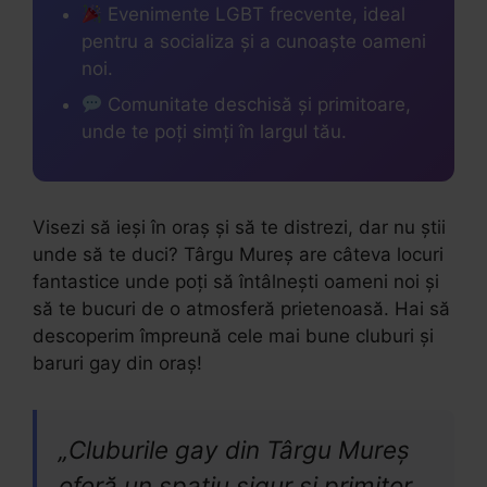
Evenimente LGBT frecvente, ideal
pentru a socializa și a cunoaște oameni
noi.
Comunitate deschisă și primitoare,
unde te poți simți în largul tău.
Visezi să ieși în oraș și să te distrezi, dar nu știi
unde să te duci? Târgu Mureș are câteva locuri
fantastice unde poți să întâlnești oameni noi și
să te bucuri de o atmosferă prietenoasă. Hai să
descoperim împreună cele mai bune cluburi și
baruri gay din oraș!
„Cluburile gay din Târgu Mureș
oferă un spațiu sigur și primitor